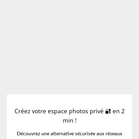
PARTAGER VOS ALBUMS
PHOTO EN PRIVÉ
CRÉER FACILEMENT EN 2
MINUTES SON SITE DE
MARIAGE PRIVÉ ET SÉCURISÉ
Créez votre espace photos privé 🔐 en 2
min !
Découvrez une alternative sécurisée aux réseaux