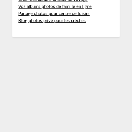
Vos albums photos de famille en ligne
Partage photos pour centre de loisirs
Blog photos privé pour les crèches
PARTAGE DE PHOTOS ET
VIDÉOS DE FAMILLE – SITE
SÉCURISÉ GRATUIT