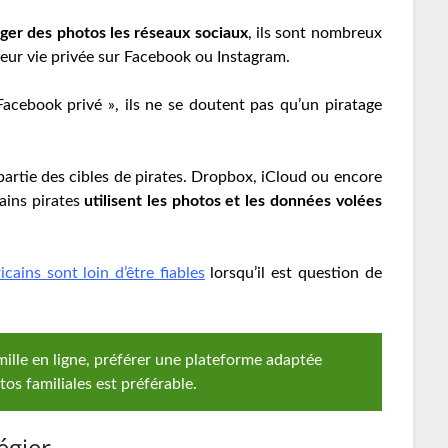
ger des photos les réseaux sociaux
, ils sont nombreux
e leur vie privée sur Facebook ou Instagram.
Facebook privé », ils ne se doutent pas qu’un piratage
partie des cibles de pirates. Dropbox, iCloud ou encore
ains pirates
utilisent les photos et les données volées
icains sont loin d’être fiables
lorsqu’il est question de
ille en ligne, préférer une plateforme adaptée
os familiales est préférable.
égier