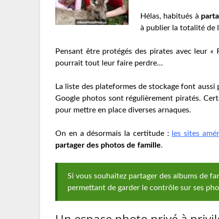
Hélas, habitués à
parta
à publier la totalité d
Pensant être protégés des pirates avec leur « 
pourrait tout leur faire perdre…
La liste des plateformes de stockage font aussi 
Google photos sont régulièrement piratés. Cert
pour mettre en place diverses arnaques.
On en a désormais la certitude :
les sites amér
partager des photos de famille
.
Si vous souhaitez partager des albums de fam
permettant de garder le contrôle sur ses phot
Un espace photo privé à privil