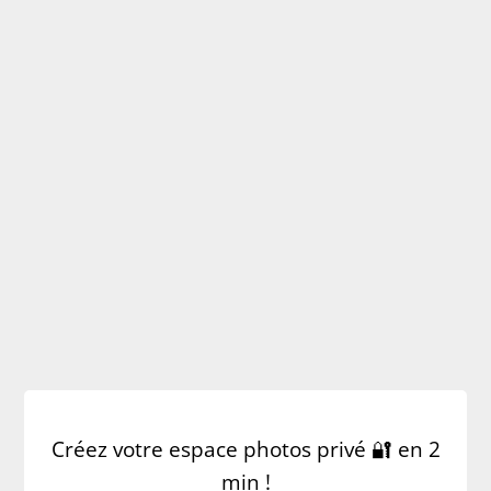
PARTAGEZ LES TOUS PREMIERS
MOMENTS DE VOTRE BÉBÉ
BLOG DE VIE QUOTIDIENNE DE
SA FAMILLE PENDANT UNE
EXPATRIATION
Créez votre espace photos privé 🔐 en 2
min !